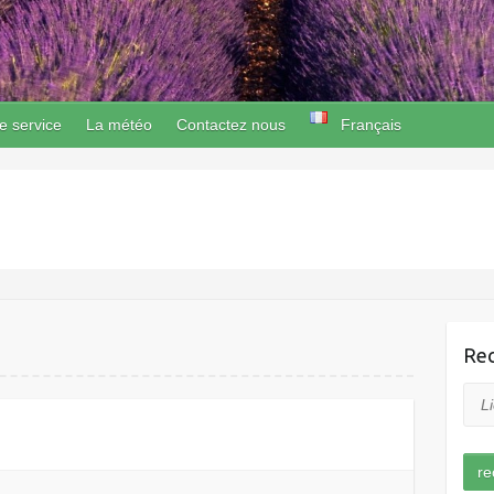
e service
La météo
Contactez nous
Français
Rec